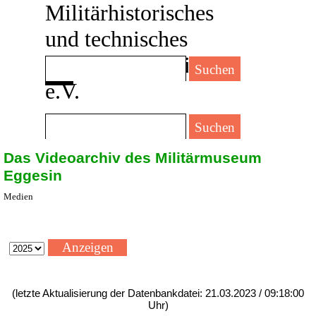
Direkt zum Seiteninhalt
Militärhistorisches 
und technisches 
Museum Eggesin 
Menü überspringen
Suchen
e.V.
?
Suchen
Das Videoarchiv des Militärmuseum
Eggesin
Medien
(letzte Aktualisierung der Datenbankdatei: 21.03.2023 / 09:18:00
Uhr)