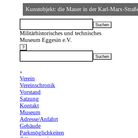
Direkt zum Seiteninhalt
Kunstobjekt: die Mauer in der Karl-Marx-Straße
Suchen
Militärhistorisches und technisches
Museum Eggesin e.V.
?
Suchen
Menü überspringen
×
Verein
▼
Vereinschronik
Vorstand
Satzung
Kontakt
Museum
▼
Adresse/Anfahrt
Gebäude
Parkmöglichkeiten