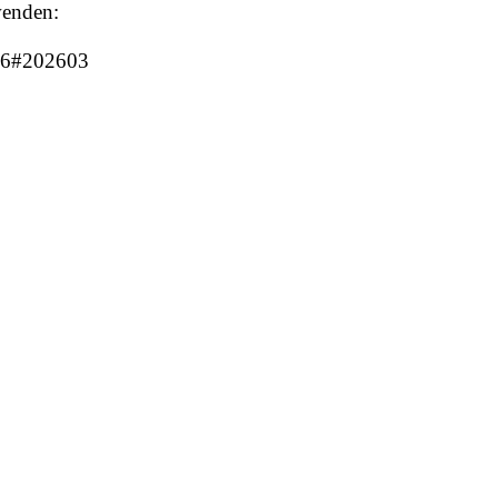
wenden:
026#202603